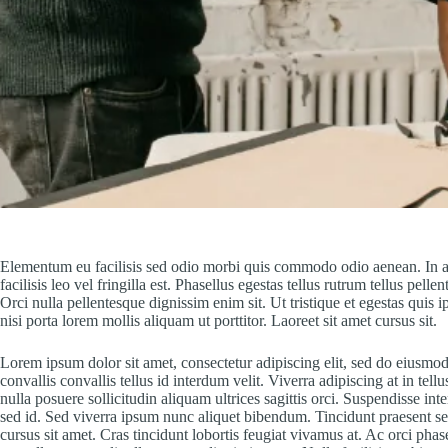
Elementum eu facilisis sed odio morbi quis commodo odio aenean. In 
facilisis leo vel fringilla est. Phasellus egestas tellus rutrum tellus pell
Orci nulla pellentesque dignissim enim sit. Ut tristique et egestas q
nisi porta lorem mollis aliquam ut porttitor. Laoreet sit amet cursus sit.
Lorem ipsum dolor sit amet, consectetur adipiscing elit, sed do eiusmo
convallis convallis tellus id interdum velit. Viverra adipiscing at in t
nulla posuere sollicitudin aliquam ultrices sagittis orci. Suspendisse in
sed id. Sed viverra ipsum nunc aliquet bibendum. Tincidunt praesent sem
cursus sit amet. Cras tincidunt lobortis feugiat vivamus at. Ac orci phas