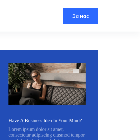
За нас
Have A Business Idea In Your Mind?
Lorem ipsum dolor sit amet,
consectetur adipiscing eiusmod tempor