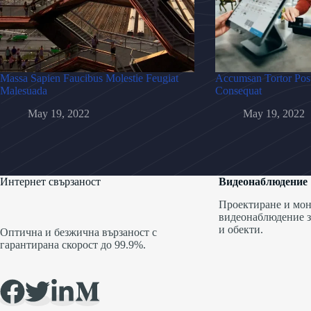
Massa Sapien Faucibus Molestie Feugiat
Accumsan Tortor Pos
Malesuada
Consequat
May 19, 2022
May 19, 2022
Интернет свързаност
Видеонаблюдение
Проектиране и мон
видеонаблюдение з
и обекти.
Оптична и безжична вързаност с
гарантирана скорост до 99.9%.