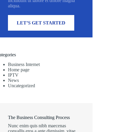
incididunt ut labore et dolore magna
aliqua.
LET’S GET STARTED
ategories
Business Internet
Home page
IPTV
News
Uncategorized
The Business Consulting Process
Nunc enim quis nibh maecenas
convallis eros a ante dignissim, vitae