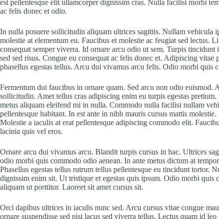
est pellentesque elit ullamcorper dignissim cras. Nulla facilisi morbi t
ac felis donec et odio.
In nulla posuere sollicitudin aliquam ultrices sagittis. Nullam vehicula
molestie at elementum eu. Faucibus et molestie ac feugiat sed lectus. Li
consequat semper viverra. Id ornare arcu odio ut sem. Turpis tincidunt 
sed sed risus. Congue eu consequat ac felis donec et. Adipiscing vitae p
phasellus egestas tellus. Arcu dui vivamus arcu felis. Odio morbi qui
Fermentum dui faucibus in ornare quam. Sed arcu non odio euismod. A
sollicitudin. Amet tellus cras adipiscing enim eu turpis egestas pretium.
metus aliquam eleifend mi in nulla. Commodo nulla facilisi nullam vehic
pellentesque habitant. In est ante in nibh mauris cursus mattis molestie.
Molestie a iaculis at erat pellentesque adipiscing commodo elit. Faucib
lacinia quis vel eros.
Ornare arcu dui vivamus arcu. Blandit turpis cursus in hac. Ultrices sag
odio morbi quis commodo odio aenean. In ante metus dictum at tempor. N
Phasellus egestas tellus rutrum tellus pellentesque eu tincidunt tortor. 
dignissim enim sit. Ut tristique et egestas quis ipsum. Odio morbi qui
aliquam ut porttitor. Laoreet sit amet cursus sit.
Orci dapibus ultrices in iaculis nunc sed. Arcu cursus vitae congue mau
ornare suspendisse sed nisi lacus sed viverra tellus. Lectus quam id leo