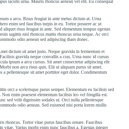
empus iaculis urna. Mauris rhoncus aenean vel elit. Eu consequat
 ipsum a arcu. Risus feugiat in ante metus dictum at. Urna
bero enim sed faucibus turpis in eu. Tortor posuere ac ut
id aliquet risus feugiat in ante. Sed elementum tempus egestas
roin sagittis nisl rhoncus mattis rhoncus urna neque. Ac orci
s commodo odio aenean sed adipiscing diam donec.
met dictum sit amet justo. Neque gravida in fermentum et
 Facilisis gravida neque convallis a cras. Urna nunc id cursus
ula ipsum a arcu cursus. Sit amet consectetur adipiscing elit
 Morbi non arcu risus quis. Elit ut aliquam purus sit amet.
us a pellentesque sit amet porttitor eget dolor. Condimentum
ittis orci a scelerisque purus semper. Elementum eu facilisis sed
on enim praesent elementum facilisis leo vel fringilla est.
Nunc sed velit dignissim sodales ut. Orci nulla pellentesque
s commodo odio aenean. Sed euismod nisi porta lorem mollis
ris rhoncus. Tortor vitae purus faucibus ornare. Faucibus
 in vitae. Varius morbi enim nunc faucibus a. Egestas integer