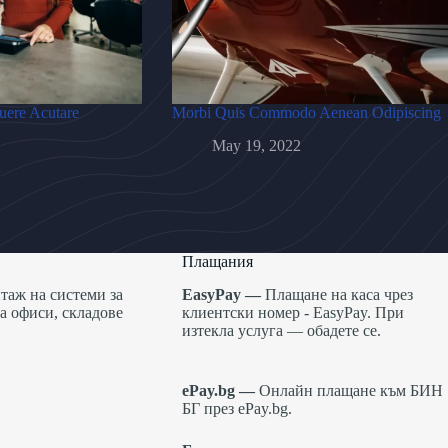
uere Acutare
Morbi Quis Commodo Aenean Odipiscing
May 19, 2022
Плащания
таж на системи за
EasyPay —
Плащане на каса чрез
а офиси, складове
клиентски номер -
EasyPay
. При
изтекла услуга — обадете се.
ePay.bg —
Онлайн плащане към БИН
БГ през
ePay.bg
.