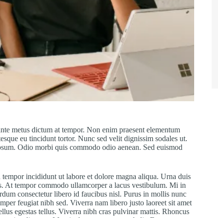
ante metus dictum at tempor. Non enim praesent elementum
entesque eu tincidunt tortor. Nunc sed velit dignissim sodales ut.
uis ipsum. Odio morbi quis commodo odio aenean. Sed euismod
d tempor incididunt ut labore et dolore magna aliqua. Urna duis
ellus. At tempor commodo ullamcorper a lacus vestibulum. Mi in
terdum consectetur libero id faucibus nisl. Purus in mollis nunc
per feugiat nibh sed. Viverra nam libero justo laoreet sit amet
ellus egestas tellus. Viverra nibh cras pulvinar mattis. Rhoncus