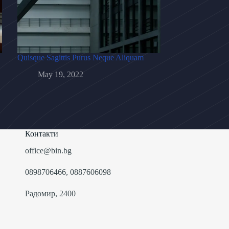
Quisque Sagittis Purus Neque Aliquam
May 19, 2022
Контакти
office@bin.bg
0898706466, 0887606098
Радомир, 2400