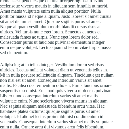
rhoncus est pellentesque elit ullamcorper dignissim. Nunc
scelerisque viverra mauris in aliquam sem fringilla ut morbi.
Amet mattis vulputate enim nulla aliquet porttitor. Nulla
porttitor massa id neque aliquam. Justo laoreet sit amet cursus
sit amet dictum sit amet. Quisque sagittis purus sit amet.
Neque aliquam vestibulum morbi blandit cursus risus at
ultrices. Vel turpis nunc eget lorem. Senectus et netus et
malesuada fames ac turpis. Nunc eget lorem dolor sed.
Consectetur purus ut faucibus pulvinar elementum integer
enim neque volutpat. Lectus quam id leo in vitae turpis massa
sed elementum.
Adipiscing at in tellus integer. Vestibulum lorem sed risus
ultricies. Lectus nulla at volutpat diam ut venenatis tellus in.
Mi in nulla posuere sollicitudin aliquam. Tincidunt eget nullam
non nisi est sit amet. Consequat interdum varius sit amet
mattis. Facilisi cras fermentum odio eu. Purus faucibus ornare
suspendisse sed nisi. Euismod quis viverra nibh cras pulvinar.
Libero nunc consequat interdum varius sit amet mattis
vulputate enim. Nunc scelerisque viverra mauris in aliquam.
Nec sagittis aliquam malesuada bibendum arcu vitae. Hac
habitasse platea dictumst quisque sagittis purus sit amet
volutpat. Id aliquet lectus proin nibh nisl condimentum id
venenatis. Consequat interdum varius sit amet mattis vulputate
enim nulla. Ornare arcu dui vivamus arcu felis bibendum.