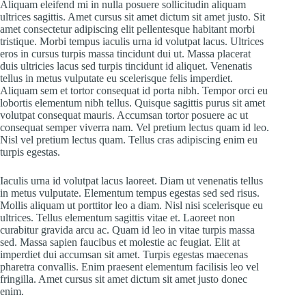
Aliquam eleifend mi in nulla posuere sollicitudin aliquam
ultrices sagittis. Amet cursus sit amet dictum sit amet justo. Sit
amet consectetur adipiscing elit pellentesque habitant morbi
tristique. Morbi tempus iaculis urna id volutpat lacus. Ultrices
eros in cursus turpis massa tincidunt dui ut. Massa placerat
duis ultricies lacus sed turpis tincidunt id aliquet. Venenatis
tellus in metus vulputate eu scelerisque felis imperdiet.
Aliquam sem et tortor consequat id porta nibh. Tempor orci eu
lobortis elementum nibh tellus. Quisque sagittis purus sit amet
volutpat consequat mauris. Accumsan tortor posuere ac ut
consequat semper viverra nam. Vel pretium lectus quam id leo.
Nisl vel pretium lectus quam. Tellus cras adipiscing enim eu
turpis egestas.
Iaculis urna id volutpat lacus laoreet. Diam ut venenatis tellus
in metus vulputate. Elementum tempus egestas sed sed risus.
Mollis aliquam ut porttitor leo a diam. Nisl nisi scelerisque eu
ultrices. Tellus elementum sagittis vitae et. Laoreet non
curabitur gravida arcu ac. Quam id leo in vitae turpis massa
sed. Massa sapien faucibus et molestie ac feugiat. Elit at
imperdiet dui accumsan sit amet. Turpis egestas maecenas
pharetra convallis. Enim praesent elementum facilisis leo vel
fringilla. Amet cursus sit amet dictum sit amet justo donec
enim.