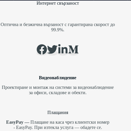
Интернет свързаност
Оптична и безжична вързаност с гарантирана скорост до
99.9%.
Видеонаблюдение
Проектиране и монтаж на системи за видеонаблюдение
за офиси, складове и обекти.
Плащания
EasyPay —
Плащане на каса чрез клиентски номер
-
EasyPay
. При изтекла услуга — обадете се.