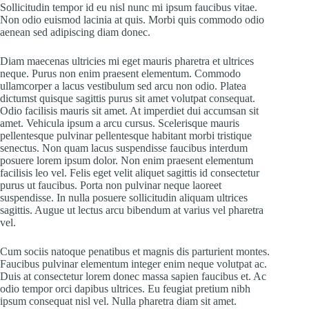
Sollicitudin tempor id eu nisl nunc mi ipsum faucibus vitae.
Non odio euismod lacinia at quis. Morbi quis commodo odio
aenean sed adipiscing diam donec.
Diam maecenas ultricies mi eget mauris pharetra et ultrices
neque. Purus non enim praesent elementum. Commodo
ullamcorper a lacus vestibulum sed arcu non odio. Platea
dictumst quisque sagittis purus sit amet volutpat consequat.
Odio facilisis mauris sit amet. At imperdiet dui accumsan sit
amet. Vehicula ipsum a arcu cursus. Scelerisque mauris
pellentesque pulvinar pellentesque habitant morbi tristique
senectus. Non quam lacus suspendisse faucibus interdum
posuere lorem ipsum dolor. Non enim praesent elementum
facilisis leo vel. Felis eget velit aliquet sagittis id consectetur
purus ut faucibus. Porta non pulvinar neque laoreet
suspendisse. In nulla posuere sollicitudin aliquam ultrices
sagittis. Augue ut lectus arcu bibendum at varius vel pharetra
vel.
Cum sociis natoque penatibus et magnis dis parturient montes.
Faucibus pulvinar elementum integer enim neque volutpat ac.
Duis at consectetur lorem donec massa sapien faucibus et. Ac
odio tempor orci dapibus ultrices. Eu feugiat pretium nibh
ipsum consequat nisl vel. Nulla pharetra diam sit amet.